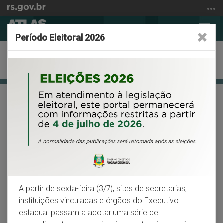
Ir
para
Abrir
Alter
o
Período Eleitoral 2026
a
a
conteúdo
busca
nave
Ir
Apresentação
para
o
menu
Início
Facebook
X
Wh
VOLTAR
IMPRIMIR
Ir
do
para
conteúdo
Conselhos Regionais de
a
busca
Desenvolvimento (COREDEs)
Os COREDEs são um fórum de discussão para a
promoção de ações que visam o
A partir de sexta-feira (3/7), sites de secretarias,
desenvolvimento regional
instituições vinculadas e órgãos do Executivo
estadual passam a adotar uma série de
Os Conselhos Regionais de Desenvolvimento (COREDEs),