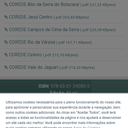
COREDE Alto da Serra do Botucaraí
(.pdf 221,23 KBytes)
COREDE Jacuí Centro
(.pdf 202,45 KBytes)
COREDE Campos de Cima da Serra
(.pdf 229,58 KBytes)
COREDE Rio da Várzea
(.pdf 167,71 KBytes)
COREDE Celeiro
(.pdf 215,76 KBytes)
COREDE Vale do Jaguari
(.pdf 214,23 KBytes)
ISBN
: 978-65-01-24580-5
Edição
: 8ª ed.
Data de atualização
: novembro de 2024
Utilizamos cookies necessários para o pleno funcionamento do nosso site,
para aprimorar e personalizar sua experiência durante a navegação, bem
como outros cookies adicionais. Ao clicar em "Aceitar Todos", você terá
Secretaria de Planejamento, Governança e Gestão
acesso a todas as funcionalidades da página e nos ajudará a desenvolver
um site cada vez melhor. Você pode encontrar mais informações sobre
Av. Borges de Medeiros, 1501 - 21º andar - Porto Alegre -
quais cookies estamos utilizando no nosso
Aviso de Cookies
.