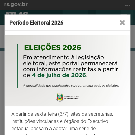
Ir
para
Abrir
Alter
o
Período Eleitoral 2026
a
a
conteúdo
busca
nave
Ir
Anexos
para
o
menu
Início
Facebook
X
Wh
VOLTAR
IMPRIMIR
Ir
do
para
conteúdo
Notas Técnicas
a
busca
Os mapas deste Atlas foram elaborados no sistema de
referência SIRGAS 2000. Para a elaboração dos mapas
temáticos, foram utilizados
softwares
da plataforma
ArcGis
.
A partir de sexta-feira (3/7), sites de secretarias,
instituições vinculadas e órgãos do Executivo
Foram utilizados diversos níveis de agrupamento das
estadual passam a adotar uma série de
informações geográficas. Devido à disponibilidade de