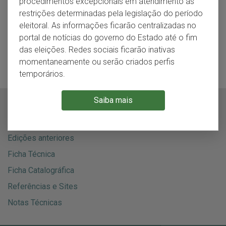
procedimentos excepcionais em atendimento às
dados, as bases utilizadas foram de 333 municípios (1991),
restrições determinadas pela legislação do período
427 municípios (1992), 467 municípios (1995), 496
eleitoral. As informações ficarão centralizadas no
municípios (2003) e também a base de 497 municípios
portal de notícias do governo do Estado até o fim
(2018). As divisões regionais utilizadas foram a dos
das eleições. Redes sociais ficarão inativas
Conselhos Regionais de Desenvolvimento (COREDEs) e a
momentaneamente ou serão criados perfis
das Regiões Funcionais de Planejamento (RFs).
temporários.
Saiba mais
Anexos
Edição em e-book
Edições anteriores
Ficha Técnica
Ficha Catalográfica
Referências e Sites
Notas Técnicas