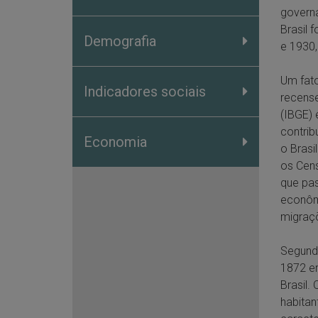
govern
Brasil 
Demografia
e 1930
Um fato
Indicadores sociais
recense
(IBGE)
contrib
Economia
o Brasi
os Cen
que pas
econômi
migraçõ
Segundo
1872 er
Brasil.
habitan