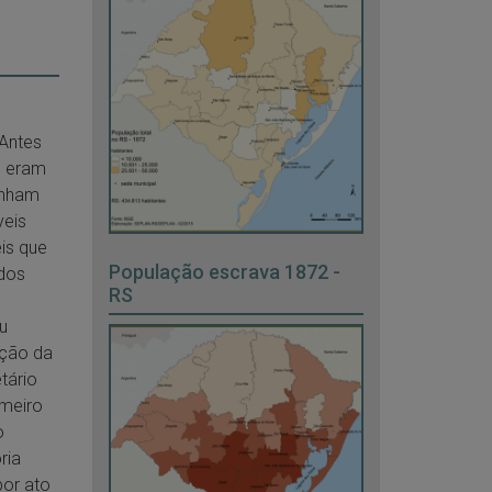
Antes
s eram
inham
veis
éis que
População escrava 1872 -
ados
RS
u
ação da
tário
imeiro
o
ria
por ato