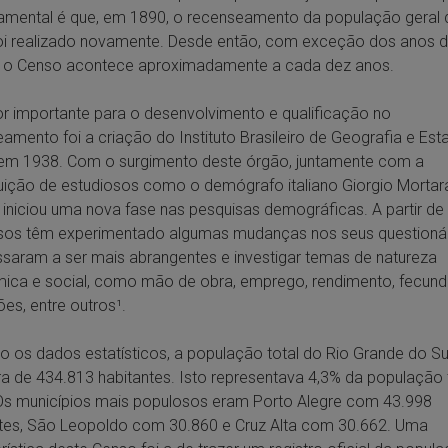
amental é que, em 1890, o recenseamento da população geral 
foi realizado novamente. Desde então, com exceção dos anos 
, o Censo acontece aproximadamente a cada dez anos.
r importante para o desenvolvimento e qualificação no
amento foi a criação do Instituto Brasileiro de Geografia e Esta
 em 1938. Com o surgimento deste órgão, juntamente com a
uição de estudiosos como o demógrafo italiano Giorgio Mortara
l iniciou uma nova fase nas pesquisas demográficas. A partir de
sos têm experimentado algumas mudanças nos seus questionár
saram a ser mais abrangentes e investigar temas de natureza
ca e social, como mão de obra, emprego, rendimento, fecund
es, entre outros¹.
 os dados estatísticos, a população total do Rio Grande do S
a de 434.813 habitantes. Isto representava 4,3% da população 
 Os municípios mais populosos eram Porto Alegre com 43.998
tes, São Leopoldo com 30.860 e Cruz Alta com 30.662. Uma