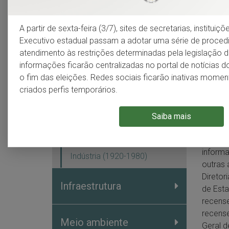
território
O prim
A partir de sexta-feira (3/7), sites de secretarias, institui
Divisão municipal
Executivo estadual passam a adotar uma série de proce
atendimento às restrições determinadas pela legislação do
O prime
Regiões de planejamento
informações ficarão centralizadas no portal de notícias 
denomi
o fim das eleições. Redes sociais ficarão inativas mom
Demografia e economia
disso o
(1872-1980)
criados perfis temporários.
obtidas
como ob
Demografia (1872-1980)
estavam
Saiba mais
frequen
Agropecuária (1920-1980)
pelas 
informa
Indústria (1920-1980)
outras 
Diretor
Infraestrutura
de Esta
recense
recense
Meio ambiente
Geral d