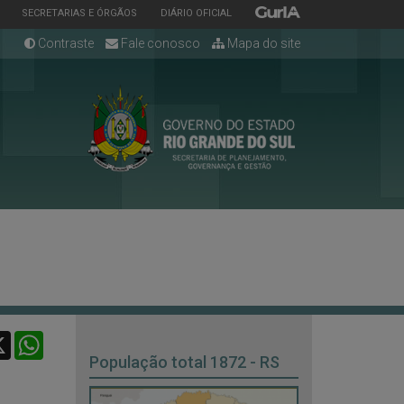
ESTADO
ESTADO
ESTADO
SECRETARIAS E ÓRGÃOS
DIÁRIO OFICIAL
Contraste
Fale conosco
Mapa do site
cebook
X
WhatsApp
População total 1872 - RS