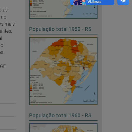
a as
 no
os mais
População total 1950 - RS
antes;
il
io
es.
BGE.
População total 1960 - RS