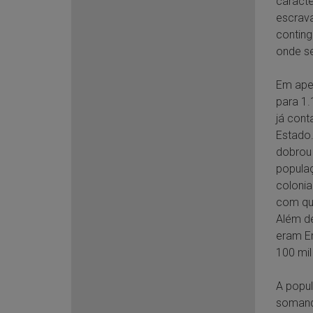
caracte
escrava
conting
onde se
Em apen
para 1.
já cont
Estado
dobrou 
populaç
colonia
com qu
Além de
eram E
100 mil
A popul
somando