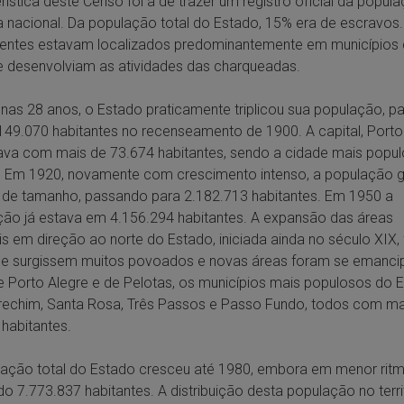
rística deste Censo foi a de trazer um registro oficial da popul
 nacional. Da população total do Estado, 15% era de escravos.
entes estavam localizados predominantemente em municípios 
 desenvolviam as atividades das charqueadas.
as 28 anos, o Estado praticamente triplicou sua população, 
149.070 habitantes no recenseamento de 1900. A capital, Porto 
ava com mais de 73.674 habitantes, sendo a cidade mais popu
. Em 1920, novamente com crescimento intenso, a população 
de tamanho, passando para 2.182.713 habitantes. Em 1950 a
ão já estava em 4.156.294 habitantes. A expansão das áreas
is em direção ao norte do Estado, iniciada ainda no século XIX, 
e surgissem muitos povoados e novas áreas foram se emanci
 Porto Alegre e de Pelotas, os municípios mais populosos do 
rechim, Santa Rosa, Três Passos e Passo Fundo, todos com ma
 habitantes.
ação total do Estado cresceu até 1980, embora em menor ritm
 7.773.837 habitantes. A distribuição desta população no territ