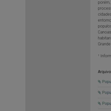
porém, 
process
cidades
entorno
populos
Canoas,
habitan
Grande 
¹ Info
Arquivo
Popul
Popu
Popul