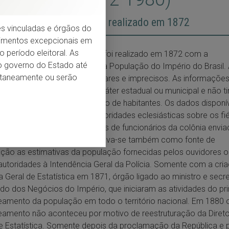
eiro Censo brasileiro foi realizado em 1872
ções vinculadas e órgãos do
dimentos excepcionais em
 período eleitoral. As
iro Censo Nacional no Brasil foi realizado em 1872 com a
do governo do Estado até
nação de Recenseamento da População do Império do Brasil. 
entaneamente ou serão
s levantamentos eram irregulares e imprecisos. As informaçõe
 através de contagem de caráter estadual ou municipal e não t
jetivo único contar o número de habitantes. Os dados disponí
 restritos a relatórios de autoridades eclesiásticas sobre os fi
tavam as igrejas e a relatórios de funcionários da colônia envi
autoridades da metrópole. Usava-se também como fonte de
ção as estimativas da população fornecidas pelos ouvidores o
autoridades à Intendência Geral da Polícia. Somente com a cri
ia Geral de Estatística em 1871, órgão ligado ao ministro e secre
do dos Negócios do Império, que iniciaram as atividades do pr
amento da população em todo o território nacional. Em 1880 
amento não aconteceu por motivo de reestruturação da Direto
e Estatística. Somente depois da proclamação da República e 