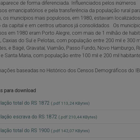
aparece de forma diferenciada. Influenciados pelos inúmeros
os emancipatórios e pela transferência da população rural par
, os municípios mais populosos, em 1980, estavam localizados
 da capital e em centros urbanos já consolidados. Os municípi
os em 1980 eram Porto Alegre, com mais de 1 milhão de habit
 Caxias do Sul e Pelotas, com população entre 200 mil e 300 m
tes; e Bagé, Gravataí, Viamão, Passo Fundo, Novo Hamburgo, R
e Santa Maria, com população entre 100 mil e 200 mil habitant
rmações baseadas no Histórico dos Censos Demográficos do I
s para download
ação total do RS 1872
(.pdf 113,24 KBytes)
lação escrava do RS 1872
(.pdf 210,44 KBytes)
ação total do RS 1900
(.pdf 142,07 KBytes)