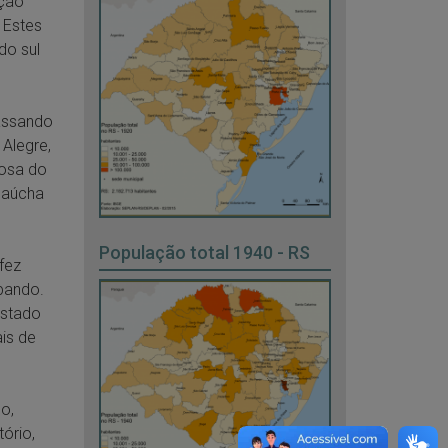
ação
 Estes
do sul
passando
Alegre,
losa do
gaúcha
População total 1940 - RS
fez
pando.
Estado
is de
o,
ório,