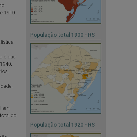
do
de 1910
População total 1900 - RS
tística
, é que
 1940,
ios,
idade,
ul em
total do
População total 1920 - RS