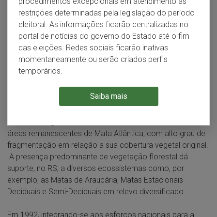
procedimentos excepcionais em atendimento às
ao interior no sudeste e sul do país, em uma área de
restrições determinadas pela legislação do período
1.110.182 km². É considerada Patrimônio Nacional pela
eleitoral. As informações ficarão centralizadas no
Constituição Federal e apresenta uma biodiversidade oito
portal de notícias do governo do Estado até o fim
vezes maior do que a da Amazônia, constituindo-se em
das eleições. Redes sociais ficarão inativas
refúgio para inúmeras espécies endêmicas de fauna e
momentaneamente ou serão criados perfis
flora, incluindo espécies ameaçadas de extinção. É de
temporários.
extrema importância para a conservação dos recursos
hídricos e para o equilíbrio climático da área mais povoada
Saiba mais
do país.
No território gaúcho, atualmente, restam somente 7,5% de
áreas remanescentes de Mata Atlântica, com alto grau de
fragmentação em relação a sua cobertura vegetal original.
A presença predominante de vegetação florestal dá
suporte, no RS, a diversos ecossistemas como, por
exemplo, as Matas de Araucária, Matas Estacionais
Deciduais e Semi-Deciduais em relevo diversificado.
Em 1992, integrando-se aos esforços nacionais para a