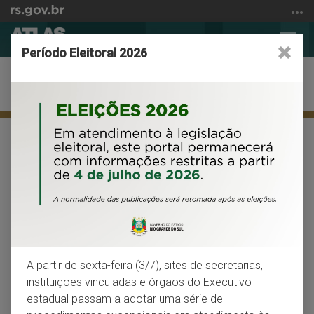
Ir
para
Abrir
Alter
o
Período Eleitoral 2026
a
a
conteúdo
busca
nave
Ir
Meio ambiente
para
o
menu
Início
Facebook
X
Wh
VOLTAR
IMPRIMIR
Ir
do
para
conteúdo
Mata Atlântica
a
busca
No RS restam apenas 7,5% de áreas
remanescentes de Mata Atlântica, com alto grau
de fragmentação em relação a cobertura original
A partir de sexta-feira (3/7), sites de secretarias,
instituições vinculadas e órgãos do Executivo
Os domínios da Mata Atlântica se estendem originalmente
estadual passam a adotar uma série de
por toda a faixa continental leste brasileira e em direção