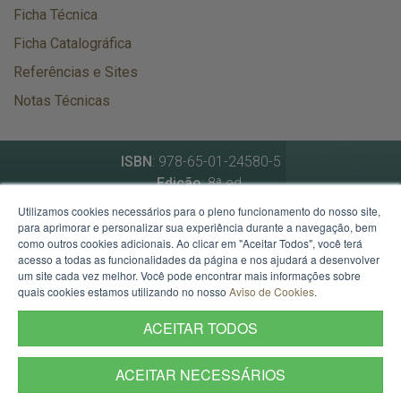
Ficha Técnica
Ficha Catalográfica
Referências e Sites
Notas Técnicas
ISBN
: 978-65-01-24580-5
Edição
: 8ª ed.
Data de atualização
: novembro de 2024
Utilizamos cookies necessários para o pleno funcionamento do nosso site,
para aprimorar e personalizar sua experiência durante a navegação, bem
como outros cookies adicionais. Ao clicar em "Aceitar Todos", você terá
Secretaria de Planejamento, Governança e Gestão
acesso a todas as funcionalidades da página e nos ajudará a desenvolver
um site cada vez melhor. Você pode encontrar mais informações sobre
Av. Borges de Medeiros, 1501 - 21º andar - Porto Alegre -
quais cookies estamos utilizando no nosso
Aviso de Cookies
.
RS.
Mapa
CEP: 90119-900 - Fone:
(51)3288-1545
ACEITAR TODOS
ACEITAR NECESSÁRIOS
Termos de Uso