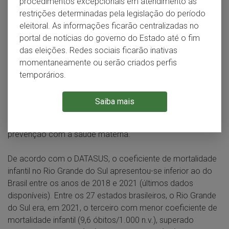
procedimentos excepcionais em atendimento às
saúde, pois a morte de crianças menores de um ano é
restrições determinadas pela legislação do período
influenciada direta ou indiretamente por condições de
eleitoral. As informações ficarão centralizadas no
história e idade materna, consanguinidade, procedimentos
portal de notícias do governo do Estado até o fim
perinatais, condições e tipo de parto, pré-natal,
das eleições. Redes sociais ficarão inativas
prematuridade, baixo peso ao nascer, más formações
momentaneamente ou serão criados perfis
congênitas, mães portadoras de doenças
temporários.
infectocontagiosas, condições socioeconômicas, entre
outros fatores de risco. Reflete a qualidade dos cuidados
Saiba mais
pré e pós-natal das crianças, além de demonstrar a
eficácia das políticas públicas em relação às ações de
prevenção com a saúde materna.
De acordo com o DATASUS, o coeficiente de mortalidade
infantil no Rio Grande do Sul apresentou-se inferior ao do
Brasil entre os anos de 2018 e 2021 (últimos dados
disponíveis). Entre os 27 estados brasileiros, o Rio Grande
do Sul era, em 2021, o terceiro com menor coeficiente de
mortalidade infantil (9,6 óbitos/1.000 n.v.), superado