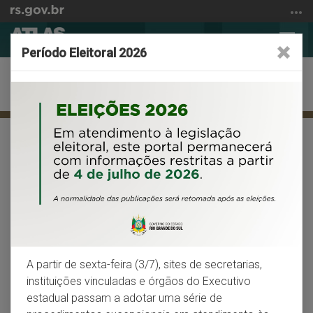
Ir
para
Abrir
Alter
o
Período Eleitoral 2026
a
a
conteúdo
busca
nave
Ir
Indicadores sociais
para
o
menu
Início
Facebook
X
Wh
VOLTAR
IMPRIMIR
Ir
do
para
conteúdo
Coeficiente de mortalidade
a
busca
infantil
O Rio Grande do Sul apresenta um dos menores
coeficientes de mortalidade infantil do Brasil
A partir de sexta-feira (3/7), sites de secretarias,
instituições vinculadas e órgãos do Executivo
O coeficiente de mortalidade infantil é utilizado por todos
estadual passam a adotar uma série de
os países como um dos mais sensíveis indicadores de