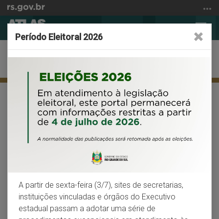
Ir
para
Abrir
Alter
o
Período Eleitoral 2026
a
a
conteúdo
busca
nave
Ir
Meio ambiente
para
o
menu
Início
Facebook
X
Wh
VOLTAR
IMPRIMIR
Ir
do
para
conteúdo
Terras indígenas
a
busca
A demarcação de terras indígenas auxilia na
preservação do patrimônio biológico
A partir de sexta-feira (3/7), sites de secretarias,
Para os povos indígenas, a terra é muito mais do que
instituições vinculadas e órgãos do Executivo
simples meio de subsistência – “é suporte da vida social e
estadual passam a adotar uma série de
está diretamente ligada ao sistema de crenças e