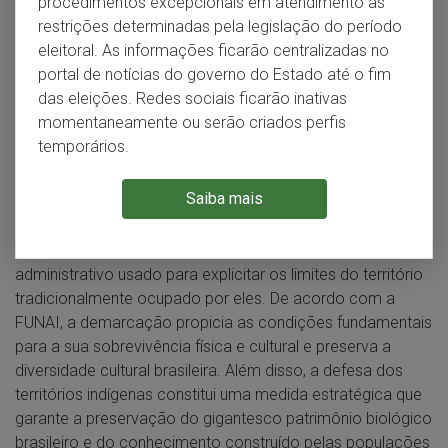
procedimentos excepcionais em atendimento às
conhecimento" (RAMOS, 1986). A Constituição Federal
restrições determinadas pela legislação do período
reconhece esta relação e trata o assunto de forma
eleitoral. As informações ficarão centralizadas no
destacada. O parágrafo 1º do artigo 231 refere o conceito
portal de notícias do governo do Estado até o fim
de terras tradicionalmente ocupadas pelos índios como:
das eleições. Redes sociais ficarão inativas
“aquelas por eles habitadas em caráter permanente, (...)
momentaneamente ou serão criados perfis
utilizadas para suas atividades produtivas, (...)
temporários.
imprescindíveis à preservação dos recursos ambientais e
necessárias ao seu bem-estar e a sua reprodução física e
Saiba mais
cultural, segundo seus usos, costumes e tradições".
O processo de demarcação das terras indígenas é o meio
administrativo usado para explicitar os limites do território
tradicionalmente ocupado por eles. De acordo com a
FUNAI, a demarcação propicia as condições fundamentais
para a sua sobrevivência física e cultural e preserva a
diversidade cultural brasileira. Além disso, a defesa dos
territórios indígenas constitui uma medida estratégica que
garante a preservação do gigantesco patrimônio biológico
brasileiro e do conhecimento construído pelas populações