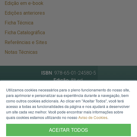
Edição em e-book
Edições anteriores
Ficha Técnica
Ficha Catalográfica
Referências e Sites
Notas Técnicas
ISBN
: 978-65-01-24580-5
Edição
: 8ª ed.
Data de atualização
: novembro de 2024
Utilizamos cookies necessários para o pleno funcionamento do nosso site,
para aprimorar e personalizar sua experiência durante a navegação, bem
como outros cookies adicionais. Ao clicar em "Aceitar Todos", você terá
Secretaria de Planejamento, Governança e Gestão
acesso a todas as funcionalidades da página e nos ajudará a desenvolver
um site cada vez melhor. Você pode encontrar mais informações sobre
Av. Borges de Medeiros, 1501 - 21º andar - Porto Alegre -
quais cookies estamos utilizando no nosso
Aviso de Cookies
.
RS.
Mapa
CEP: 90119-900 - Fone:
(51)3288-1545
ACEITAR TODOS