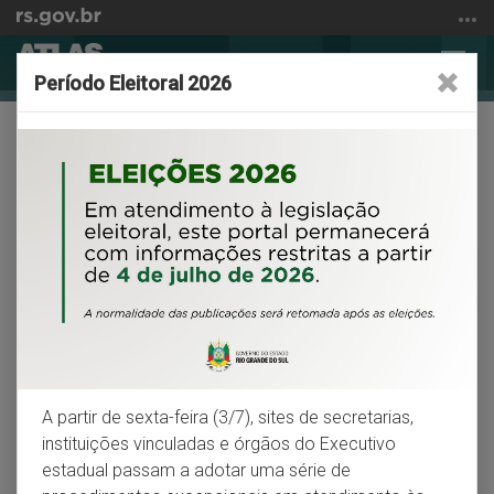
Ir
para
Abrir
Alter
o
Período Eleitoral 2026
a
a
conteúdo
Início
busca
nave
Ir
Atlas Socioeconômico do Rio
do
para
conteúdo
Grande do Sul
o
menu
Ir
Um Atlas para pensar e entender o Rio Grande
para
a
busca
Apresentação
A partir de sexta-feira (3/7), sites de secretarias,
instituições vinculadas e órgãos do Executivo
estadual passam a adotar uma série de