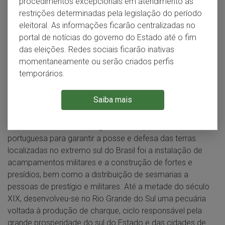
procedimentos excepcionais em atendimento às
são considerados os primeiros povoados organizados no
restrições determinadas pela legislação do período
Rio Grande do Sul, além da ocupação original por
eleitoral. As informações ficarão centralizadas no
indígenas. Por volta de 1640, os jesuítas atravessaram o
portal de notícias do governo do Estado até o fim
rio Uruguai em direção ao território argentino. Cerca de 40
das eleições. Redes sociais ficarão inativas
anos depois, retornaram organizando a estrutura
momentaneamente ou serão criados perfis
comunitária dos Sete Povos das Missões. Estes se
temporários.
tornaram centros econômicos importantes, dedicando-se
à produção de erva-mate, extração de couro e atividades
Saiba mais
criatórias.
No século XVIII, a estratégia adotada pela coroa
portuguesa para garantir a posse e defesa das terras
localizadas no extremo sul do Brasil foi a instalação de
acampamentos militares e a construção de fortes e
presídios, bem como a distribuição de sesmarias a
pessoas de prestígio e militares. Até a metade do século
XIX, desenvolveu-se no Rio Grande do Sul uma pecuária
voltada à produção de charque, ciclo responsável pela
grande prosperidade do sul do Estado e das cidades de