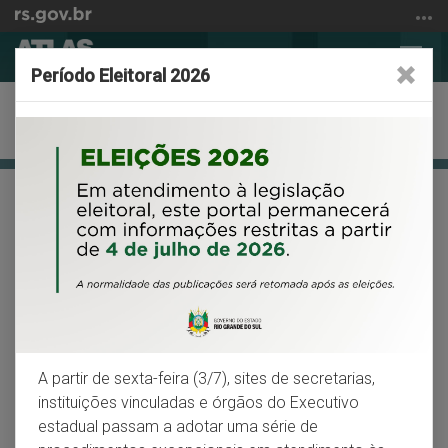
Ir
para
Abrir
Alter
o
Período Eleitoral 2026
a
a
conteúdo
busca
nave
Ir
Apresentação
para
o
menu
Início
Facebook
X
Wh
VOLTAR
IMPRIMIR
Ir
do
para
conteúdo
Ocupação do território
a
busca
A origem da ocupação do território rio-
grandense explica, em parte, as diferenças de
distribuição da população
A partir de sexta-feira (3/7), sites de secretarias,
instituições vinculadas e órgãos do Executivo
A ocupação do território rio-grandense ocorreu em várias
estadual passam a adotar uma série de
etapas. As reduções jesuíticas, fundadas a partir de 1626,