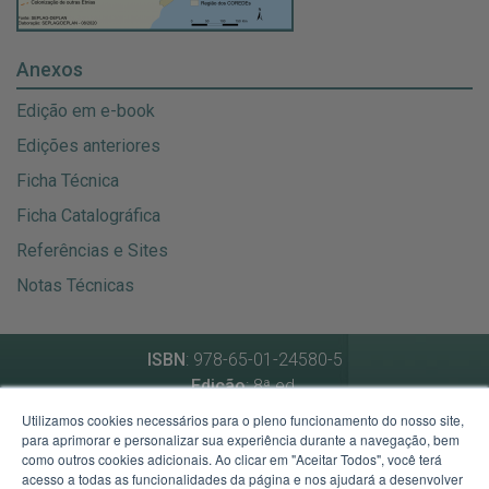
Anexos
Edição em e-book
Edições anteriores
Ficha Técnica
Ficha Catalográfica
Referências e Sites
Notas Técnicas
ISBN
: 978-65-01-24580-5
Edição
: 8ª ed.
Data de atualização
: novembro de 2024
Utilizamos cookies necessários para o pleno funcionamento do nosso site,
para aprimorar e personalizar sua experiência durante a navegação, bem
como outros cookies adicionais. Ao clicar em "Aceitar Todos", você terá
Secretaria de Planejamento, Governança e Gestão
acesso a todas as funcionalidades da página e nos ajudará a desenvolver