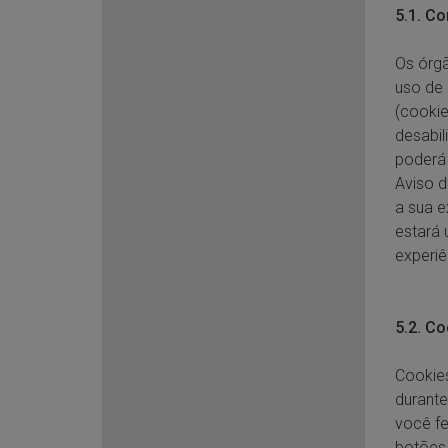
5.1. C
Os órgã
uso de 
(cookie
desabil
poderá 
Aviso d
a sua e
estará 
experiê
5.2. C
Cookies
durante
você fe
botões 