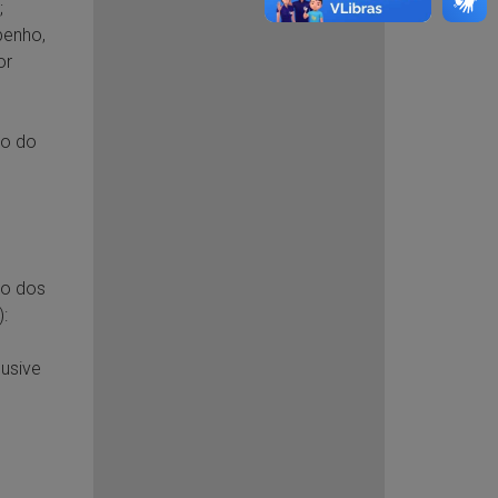
;
penho,
or
do do
to dos
:
lusive