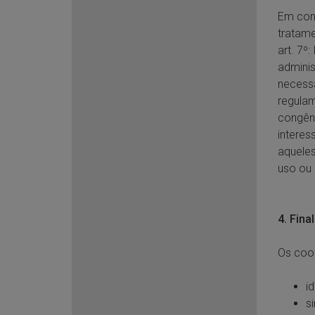
Em con
tratame
art. 7º
adminis
necessá
regulam
congêne
interes
aqueles
uso ou 
4. Fina
Os cook
i
s