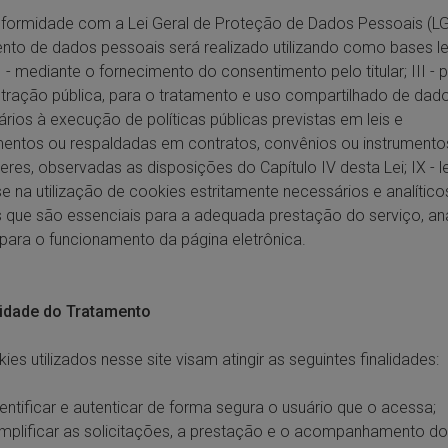
formidade com a Lei Geral de Proteção de Dados Pessoais (LG
nto de dados pessoais será realizado utilizando como bases le
: I - mediante o fornecimento do consentimento pelo titular; III - 
tração pública, para o tratamento e uso compartilhado de dad
rios à execução de políticas públicas previstas em leis e
entos ou respaldadas em contratos, convênios ou instrumento
res, observadas as disposições do Capítulo IV desta Lei; IX - l
se na utilização de cookies estritamente necessários e analíticos,
 que são essenciais para a adequada prestação do serviço, aná
para o funcionamento da página eletrônica.
lidade do Tratamento
ies utilizados nesse site visam atingir as seguintes finalidades:
dentificar e autenticar de forma segura o usuário que o acessa;
implificar as solicitações, a prestação e o acompanhamento d