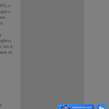
PD), o
gais o
pela
os
s
egítimo
 isto é,
lise de
os