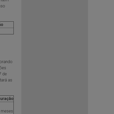
sso
ão
horando
tões
7 de
tará as
uração
 meses