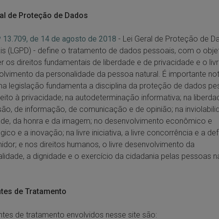
ral de Proteção de Dados
º 13.709, de 14 de agosto de 2018
- Lei Geral de Proteção de D
s (LGPD) - define o tratamento de dados pessoais, com o obje
r os direitos fundamentais de liberdade e de privacidade e o liv
lvimento da personalidade da pessoa natural. É importante no
 legislação fundamenta a disciplina da proteção de dados pe
eito à privacidade; na autodeterminação informativa; na liberda
ão, de informação, de comunicação e de opinião; na inviolabili
ade, da honra e da imagem; no desenvolvimento econômico e
gico e a inovação; na livre iniciativa, a livre concorrência e a d
dor; e nos direitos humanos, o livre desenvolvimento da
lidade, a dignidade e o exercício da cidadania pelas pessoas na
ntes de Tratamento
tes de tratamento envolvidos nesse site são: