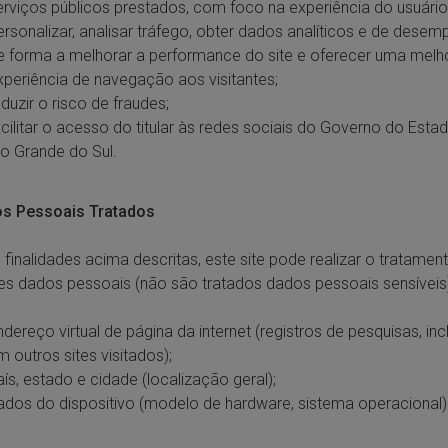
erviços públicos prestados, com foco na experiência do usuário
ersonalizar, analisar tráfego, obter dados analíticos e de desem
e forma a melhorar a performance do site e oferecer uma melh
xperiência de navegação aos visitantes;
duzir o risco de fraudes;
acilitar o acesso do titular às redes sociais do Governo do Esta
io Grande do Sul.
os Pessoais Tratados
 finalidades acima descritas, este site pode realizar o tratamen
es dados pessoais (não são tratados dados pessoais sensíveis)
ndereço virtual de página da internet (registros de pesquisas, inc
m outros sites visitados);
aís, estado e cidade (localização geral);
ados do dispositivo (modelo de hardware, sistema operacional)