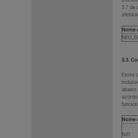
5.7 de 
afetará
Nome 
NEO_S
5.3. Co
Esses c
inclusi
abaixo.
acordo 
funcion
Nome 
NID