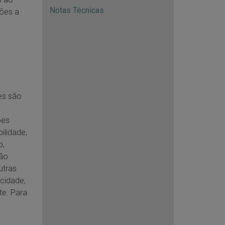
Notas Técnicas
ções a
les são
ões
ilidade,
o,
não
utras
acidade,
te. Para