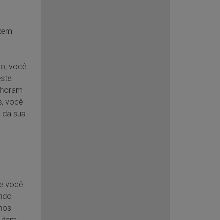
azem
do, você
este
lhoram
s, você
 da sua
de você
ando
nos
 item