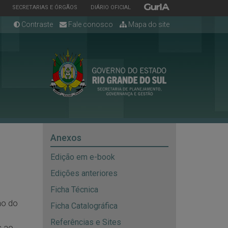
ESTADO
ESTADO
ESTADO
SECRETARIAS E ÓRGÃOS
DIÁRIO OFICIAL
Contraste
Fale conosco
Mapa do site
Anexos
Edição em e-book
Edições anteriores
Ficha Técnica
no do
Ficha Catalográfica
Referências e Sites
s ao