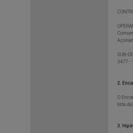
CONTRO
OPERAD
Comuni
Açorian
SUB-OP
3477 - 
2. Enc
O Enca
lista di
3. Hip