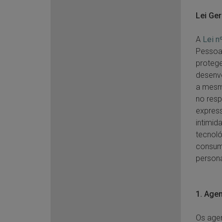
Lei Ge
A
Lei n
Pessoai
protege
desenvo
a mesma
no resp
express
intimid
tecnoló
consumi
persona
1. Age
Os agen