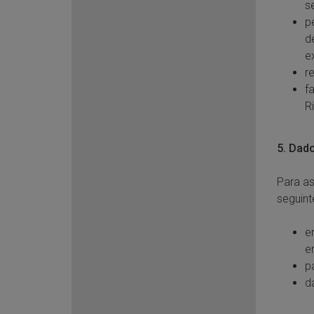
s
p
d
e
re
f
R
5. Dad
Para as
seguint
e
e
p
d