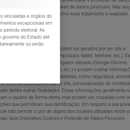
dados dos seus cidadãos (titulares de dados pessoais). Nas se
os titulares podem entender como esse tratamento é realizado.
ções vinculadas e órgãos do
dimentos excepcionais em
 período eleitoral. As
são cookies
do governo do Estado até
entaneamente ou serão
 são arquivos de texto que podem ser gerados por um site e
ridos para seu dispositivo (computador, tablet, telefone, etc.). E
nados de acordo com o navegador utilizado (Google Chrome,
oft Edge,
Mozilla
Firefox, Safari, etc.) e podem coletar informaç
ocê para cumprir diversas finalidades, como segurança, acessib
amento da sua experiência no site, personalização de conteúd
dade dentre outras finalidades. Essas informações geralmente 
icam o usuário de forma direta, mas podem ser cruzadas com o
ções que permitiriam sua identificação. Em respeito à sua priv
de não permitir o uso de alguns dos cookies utilizados neste si
mais:
Guia Orientativo Cookies e Proteção de Dados Pessoais
.