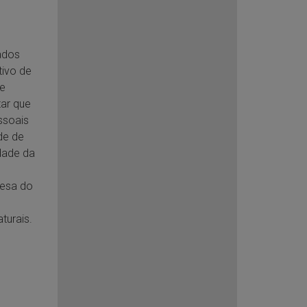
ados
tivo de
re
tar que
ssoais
de de
dade da
efesa do
turais.