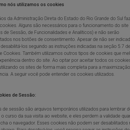
omo nós utilizamos os cookies
os da Administração Direta do Estado do Rio Grande do Sul f
cookies. Alguns são necessários para o funcionamento do site
s de Sessão, de Funcionalidades e Analíticos) e não serão
itados nos botões de consentimento. Apesar de não ser indica
desabilitá-los seguindo as instruções indicadas na seção 5.7 d
e Cookies. Também utilizamos outros tipos de cookies que me
xperiência dentro do site. Ao optar por aceitar todos os cookie
utilizando os sites de forma mais completa para a maximização
ncia. A seguir você pode entender os cookies utilizados.
ookies de Sessão:
 de sessão são arquivos temporários utilizados para lembrar 
 o curso da sua visita ao website, e eles perdem a validade qu
cha o navegador. Esses cookies não podem ser desabilitados 
abaixo. Para desativá-los, você precisa seguir as instruções do