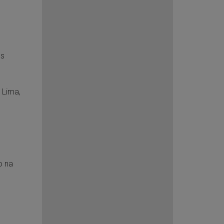
os
 Lima,
o na