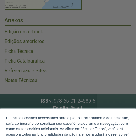
Anexos
Edição em e-book
Edições anteriores
Ficha Técnica
Ficha Catalográfica
Referências e Sites
Notas Técnicas
ISBN
: 978-65-01-24580-5
Edição
: 8ª ed.
Data de atualização
: novembro de 2024
Utilizamos cookies necessários para o pleno funcionamento do nosso site,
para aprimorar e personalizar sua experiência durante a navegação, bem
como outros cookies adicionais. Ao clicar em "Aceitar Todos", você terá
Secretaria de Planejamento, Governança e Gestão
acesso a todas as funcionalidades da página e nos ajudará a desenvolver