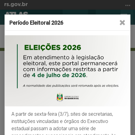
Ir
para
Abrir
Alter
o
Período Eleitoral 2026
a
a
conteúdo
busca
nave
Ir
Demografia
para
o
menu
Início
VOLTAR
IMPRIMIR
Ir
do
para
conteúdo
Crescimento populacional
a
busca
O Brasil e o estado nos últimos 50 anos
apresentaram queda nas suas taxas de
crescimento
A partir de sexta-feira (3/7), sites de secretarias,
As taxas médias de crescimento anual da população
instituições vinculadas e órgãos do Executivo
brasileira e gaúcha, a partir da década 70, apresentaram,
estadual passam a adotar uma série de
no geral, valores em queda. O Rio Grande do Sul,