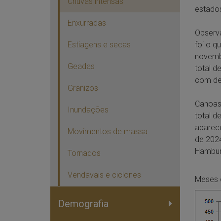
Chuvas intensas
estados
Enxurradas
Observa
foi o q
Estiagens e secas
novemb
Geadas
total d
com de
Granizos
Canoas
Inundações
total d
aparec
Movimentos de massa
de 2024
Hamburg
Tornados
Vendavais e ciclones
Meses d
Demografia