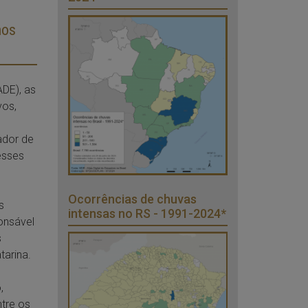
nos
DE), as
vos,
ador de
esses
Ocorrências de chuvas
s
intensas no RS - 1991-2024*
onsável
s
arina.
,
ntre os