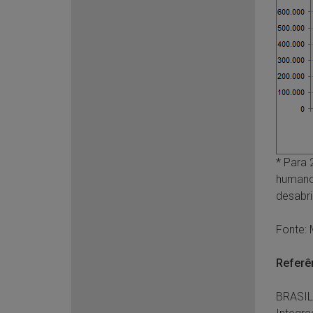
* Para 
humanos
desabr
Fonte: 
Referê
BRASIL