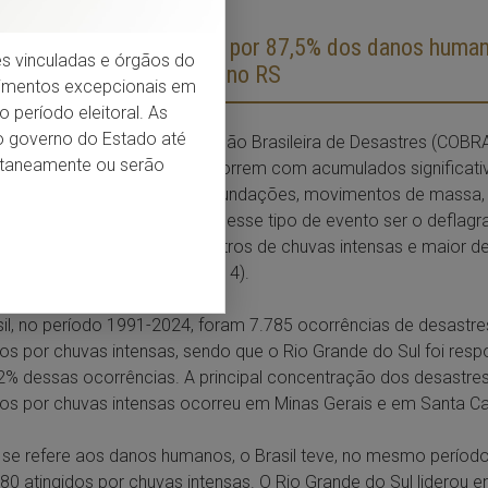
 de 2024 foi responsável por 87,5% dos danos huma
ções vinculadas e órgãos do
dos por chuvas intensas no RS
dimentos excepcionais em
 período eleitoral. As
do governo do Estado até
 a Classificação e Codificação Brasileira de Desastres (COBRA
entaneamente ou serão
intensas são “chuvas que ocorrem com acumulados significati
o múltiplos desastres (ex: inundações, movimentos de massa,
das, etc.)”. Devido ao fato de esse tipo de evento ser o deflagr
 há um baixo número de registros de chuvas intensas e maior d
tipos de eventos (BRASIL, 2014).
il, no período 1991-2024, foram 7.785 ocorrências de desastre
s por chuvas intensas, sendo que o Rio Grande do Sul foi resp
2% dessas ocorrências. A principal concentração dos desastre
s por chuvas intensas ocorreu em Minas Gerais e em Santa Cat
se refere aos danos humanos, o Brasil teve, no mesmo período
80 atingidos por chuvas intensas. O Rio Grande do Sul liderou e