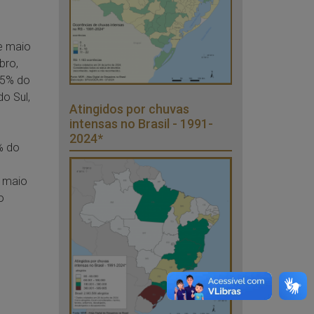
e maio
bro,
,5% do
o Sul,
Atingidos por chuvas
intensas no Brasil - 1991-
2024*
% do
 maio
o