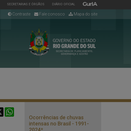
ESTADO
ESTADO
ESTADO
SECRETARIAS E ÓRGÃOS
DIÁRIO OFICIAL
Contraste
Fale conosco
Mapa do site
cebook
X
WhatsApp
Ocorrências de chuvas
intensas no Brasil - 1991-
2024*