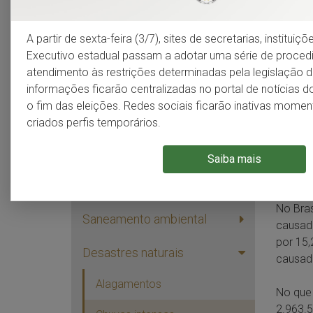
Infraestrutura
O ano
A partir de sexta-feira (3/7), sites de secretarias, institui
causa
Meio ambiente
Executivo estadual passam a adotar uma série de proce
atendimento às restrições determinadas pela legislação do
informações ficarão centralizadas no portal de notícias 
Segundo
Grandes padrões de
o fim das eleições. Redes sociais ficarão inativas mom
paisagem
chuvas 
criados perfis temporários.
causand
Recursos hídricos
enxurra
outros,
Saiba mais
Patrimônio ambiental
outros 
protegido
No Bras
Saneamento ambiental
causado
por 15,
Desastres naturais
causado
Alagamentos
No que 
2.963.5