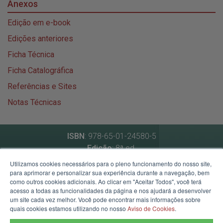
Anexos
Edição em e-book
Edições anteriores
Ficha Técnica
Ficha Catalográfica
Referências e Sites
Notas Técnicas
ISBN
: 978-65-01-24580-5
Edição
: 8ª ed.
Data de atualização
: novembro de 2024
Utilizamos cookies necessários para o pleno funcionamento do nosso site,
para aprimorar e personalizar sua experiência durante a navegação, bem
como outros cookies adicionais. Ao clicar em "Aceitar Todos", você terá
Secretaria de Planejamento, Governança e Gestão
acesso a todas as funcionalidades da página e nos ajudará a desenvolver
um site cada vez melhor. Você pode encontrar mais informações sobre
Av. Borges de Medeiros, 1501 - 21º andar - Porto Alegre -
quais cookies estamos utilizando no nosso
Aviso de Cookies
.
RS.
Mapa