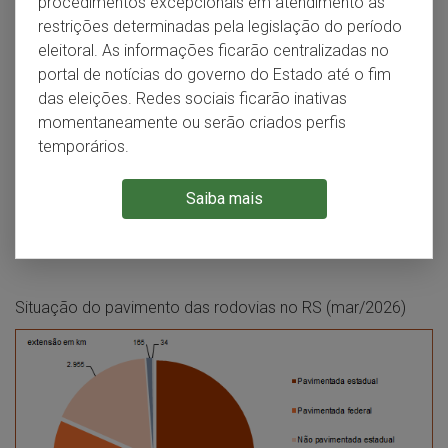
procedimentos excepcionais em atendimento às
acordo com o Departamento Autônomo de Estradas de
restrições determinadas pela legislação do período
Rodagem (DAER), o Estado conta com aproximadamente
eleitoral. As informações ficarão centralizadas no
17,1 mil quilômetros de rodovias federais e estaduais. A
portal de notícias do governo do Estado até o fim
malha federal estrutura a rede de transporte com rodovias
das eleições. Redes sociais ficarão inativas
longitudinais, diagonais, transversais e de ligação. A rede
momentaneamente ou serão criados perfis
estadual articula-se à federal, sendo mais densa e
temporários.
capilarizada nas regiões norte e nordeste do Estado em
função do maior número de municípios e de núcleos
Saiba mais
urbanos. Segundo o DAER, mais de 14 mil quilômetros da
rede rodoviária no Estado correspondem a estradas
pavimentadas.
Situação do pavimento das rodovias no RS (mar/2026)