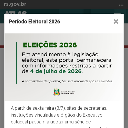
Ir
para
Abrir
Alter
o
Período Eleitoral 2026
a
a
conteúdo
busca
nave
Ir
Infraestrutura
para
o
menu
Início
Facebook
X
Wh
VOLTAR
IMPRIMIR
Ir
do
para
conteúdo
Rodovias
a
busca
O RS possui cerca de 14 mil quilômetros de
rodovias pavimentadas
A partir de sexta-feira (3/7), sites de secretarias,
O sistema rodoviário é responsável pela movimentação da
instituições vinculadas e órgãos do Executivo
maior parte da carga transportada no Rio Grande do Sul e
estadual passam a adotar uma série de
pela quase totalidade do transporte de passageiros. De