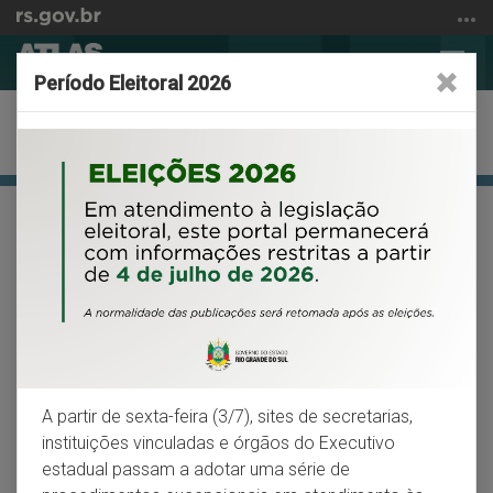
Ir
para
Abrir
Alter
o
Período Eleitoral 2026
a
a
conteúdo
busca
nave
Ir
Economia
para
o
menu
Início
VOLTAR
IMPRIMIR
Ir
do
para
conteúdo
Administração pública
a
busca
O número de empregos na Administração
Pública apresentou relativa estabilidade, nos
últimos dez anos, no RS
A partir de sexta-feira (3/7), sites de secretarias,
Em relação à Administração Pública, observa-se que, no
instituições vinculadas e órgãos do Executivo
Rio Grande do Sul, este subsetor apresentou certa
estadual passam a adotar uma série de
estabilidade no número de empregados e de