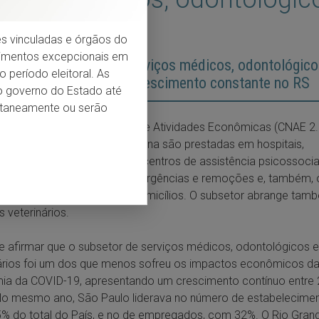
eterinários
ções vinculadas e órgãos do
dimentos excepcionais em
ero de empregos de serviços médicos, odontológico
 período eleitoral. As
inários apresentou um crescimento constante no RS
do governo do Estado até
entaneamente ou serão
 a Classificação Nacional de Atividades Econômicas (CNAE 2.0
des de atenção à saúde humana são prestadas em hospitais,
órios, consultórios, clínicas, centros de assistência psicossocial
es móveis de atendimento a urgências e remoções e, também, 
s de saúde prestados nos domicílios. O subsetor abrange tam
s veterinários.
 afirmar que o subsetor de serviços médicos, odontológicos e
ários foi um dos que menos sofreu os impactos econômicos d
ia da COVID-19, apresentando um crescimento contínuo entre 
No mesmo ano, São Paulo liderava no número de estabelecimen
% do total do País, e no de empregados, com 32%. O Rio Gran