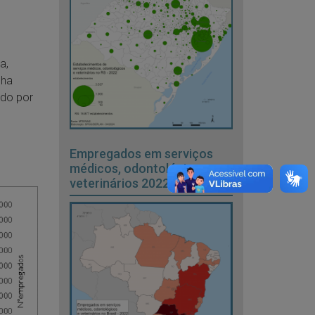
a,
nha
ido por
Empregados em serviços
médicos, odontológicos e
veterinários 2022 - BR