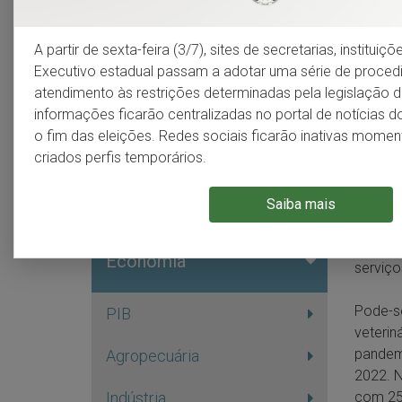
Infraestrutura
e v
A partir de sexta-feira (3/7), sites de secretarias, institui
Meio ambiente
Executivo estadual passam a adotar uma série de proce
O núm
atendimento às restrições determinadas pela legislação do
veter
informações ficarão centralizadas no portal de notícias 
Demografia
o fim das eleições. Redes sociais ficarão inativas mom
criados perfis temporários.
Segundo
ativida
Indicadores sociais
ambulat
Saiba mais
unidad
serviço
Economia
serviço
Pode-se
PIB
veterin
pandem
Agropecuária
2022. 
com 25
Indústria