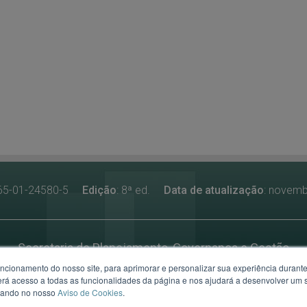
-65-01-24580-5
Edição
: 8ª ed.
Data de atualização
: novem
Secretaria de Planejamento, Governança e Gestão
uncionamento do nosso site, para aprimorar e personalizar sua experiência duran
. Borges de Medeiros, 1501 - 21º andar - Porto Alegre - RS.
Ma
 terá acesso a todas as funcionalidades da página e nos ajudará a desenvolver um
CEP: 90119-900 - Fone:
(51)3288-1545
izando no nosso
Aviso de Cookies
.