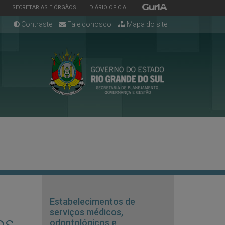
ESTADO
ESTADO
ESTADO
SECRETARIAS E ÓRGÃOS
DIÁRIO OFICIAL
Contraste
Fale conosco
Mapa do site
Estabelecimentos de
serviços médicos,
os
odontológicos e