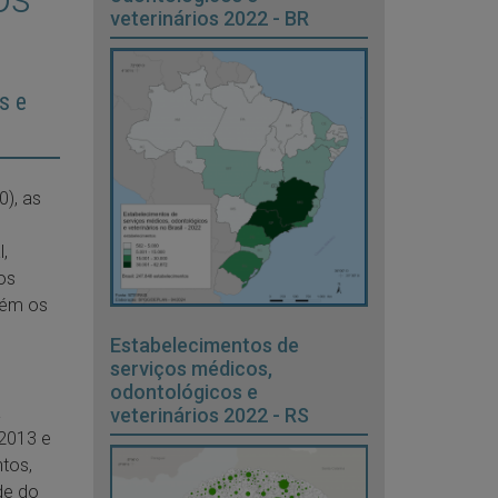
veterinários 2022 - BR
s e
), as
,
os
bém os
Estabelecimentos de
serviços médicos,
odontológicos e
a
veterinários 2022 - RS
2013 e
tos,
de do