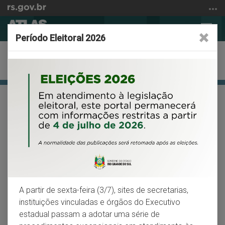
Ir
para
Abrir
Alter
o
Período Eleitoral 2026
a
a
conteúdo
busca
nave
Ir
Economia
para
o
menu
Início
VOLTAR
IMPRIMIR
Ir
do
para
conteúdo
Estrutura turística
a
busca
Em 2021, o RS foi o sexto Estado que mais
recebeu turistas internacionais
De acordo com a Organização Mundial de Turismo (OMT) e
A partir de sexta-feira (3/7), sites de secretarias,
o Ministério do Turismo do Brasil (MTUR), turismo pode ser
instituições vinculadas e órgãos do Executivo
definido como o conjunto de atividades realizadas durante
estadual passam a adotar uma série de
viagens e permanência por um período inferior a um ano,