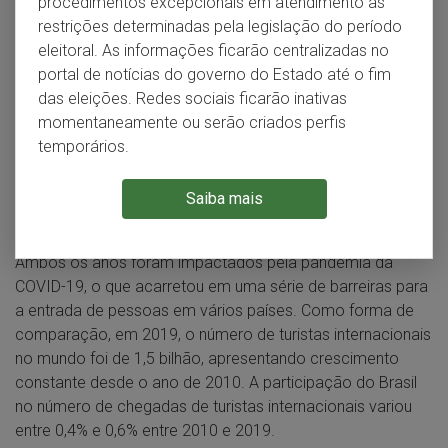
procedimentos excepcionais em atendimento às
com fins de lazer, negócios e outros motivos não
restrições determinadas pela legislação do período
relacionados com o exercício de uma atividade
eleitoral. As informações ficarão centralizadas no
remunerada no local visitado. Em 2021, segundo o Anuário
portal de notícias do governo do Estado até o fim
Estatístico do MTUR, o número de turistas internacionais no
das eleições. Redes sociais ficarão inativas
mundo foi de, aproximadamente, 1,2 bilhão, o que
momentaneamente ou serão criados perfis
representou um aumento substancial em relação a 2020,
temporários.
quando o número foi de 410 milhões. Também em 2021, a
participação do Brasil no número de chegadas foi de
Saiba mais
apenas 0,1%, enquanto em 2020 foi de 0,5%.
Ambos os anos foram impactados pela pandemia da
COVID-19, o que acarretou em uma série de barreiras para
a entrada de pessoas em vários países. Como forma de
comparação, em 2019, o número de turistas internacionais
no mundo foi de 1,5 bilhão, apresentando crescimento
constante desde o ano de 2010. A participação do Brasil
no número de chegadas de turistas internacionais variou
entre 0,4% e 0,6% entre 2010 e 2019.