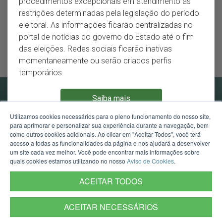
procedimentos excepcionais em atendimento às
Ficha Técnica
restrições determinadas pela legislação do período
Ficha Catalográfica
eleitoral. As informações ficarão centralizadas no
portal de notícias do governo do Estado até o fim
Referências e Sites
das eleições. Redes sociais ficarão inativas
Notas Técnicas
momentaneamente ou serão criados perfis
temporários.
ISBN
: 978-65-01-24580-5
Saiba mais
Edição
: 8ª ed.
Data de atualização
: novembro de 2024
Utilizamos cookies necessários para o pleno funcionamento do nosso site,
para aprimorar e personalizar sua experiência durante a navegação, bem
como outros cookies adicionais. Ao clicar em "Aceitar Todos", você terá
Secretaria de Planejamento, Governança e Gestão
acesso a todas as funcionalidades da página e nos ajudará a desenvolver
um site cada vez melhor. Você pode encontrar mais informações sobre
Av. Borges de Medeiros, 1501 - 21º andar - Porto Alegre -
quais cookies estamos utilizando no nosso
Aviso de Cookies
.
RS.
Mapa
CEP: 90119-900 - Fone:
(51)3288-1545
ACEITAR TODOS
ACEITAR NECESSÁRIOS
Termos de Uso