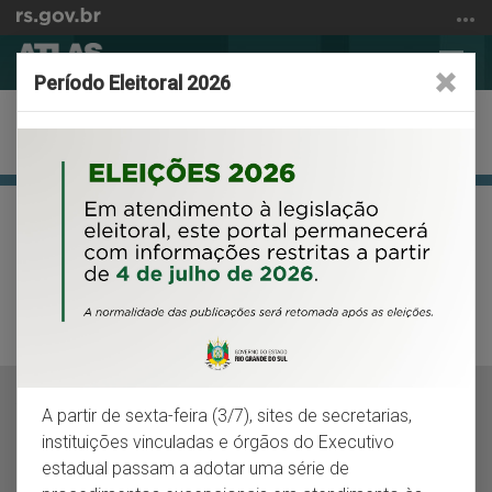
Ir
para
Abrir
Alter
o
Período Eleitoral 2026
a
a
conteúdo
busca
nave
Ir
Economia
para
o
menu
Início
VOLTAR
IMPRIMIR
Ir
do
para
conteúdo
Turismo
a
busca
Estrutura turística
Anexos
A partir de sexta-feira (3/7), sites de secretarias,
Edição em e-book
instituições vinculadas e órgãos do Executivo
estadual passam a adotar uma série de
Edições anteriores