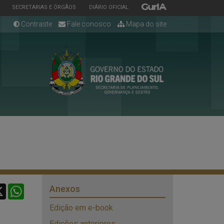
ESTADO
ESTADO
ESTADO
SECRETARIAS E ÓRGÃOS
DIÁRIO OFICIAL
Contraste
Fale conosco
Mapa do site
cebook
X
WhatsApp
Anexos
Edição em e-book
Edições anteriores