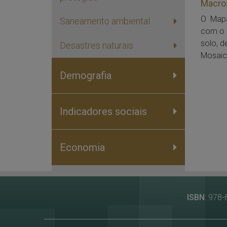
Macro
O Mapa
Saneamento ambiental
com o o
solo, d
Desastres naturais
Mosaic
Demografia
Indicadores sociais
Economia
ISBN
: 978