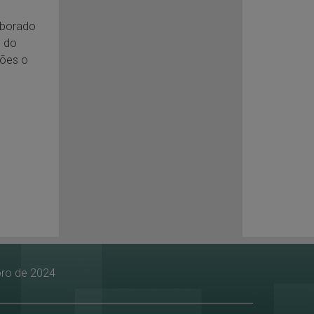
aborado
o do
ções o
bro de 2024