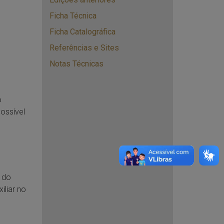
Ficha Técnica
Ficha Catalográfica
Referências e Sites
Notas Técnicas
o
ossível
 do
liar no