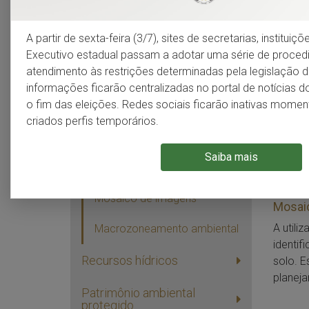
Infraestrutura
A partir de sexta-feira (3/7), sites de secretarias, institui
Bioma
Meio ambiente
Executivo estadual passam a adotar uma série de proce
tabela 
atendimento às restrições determinadas pela legislação do
informações ficarão centralizadas no portal de notícias 
Grandes padrões de
Tipos 
o fim das eleições. Redes sociais ficarão inativas mom
paisagem
O Rio 
criados perfis temporários.
conseq
Biomas
climát
Saiba mais
Tipos de solo
visuali
Mosaico de imagens
Mosai
A utili
Macrozoneamento ambiental
identif
Recursos hídricos
solo. E
planeja
Patrimônio ambiental
protegido