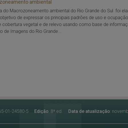
zoneamento ambiental
 do Macrozoneamento ambiental do Rio Grande do Sul foi el
bjetivo de expressar os principais padrões de uso e ocupaçã
e cobertura vegetal e de relevo usando como base de informa
o de Imagens do Rio Grande...
-65-01-24580-5
Edição
: 8ª ed.
Data de atualização
: novem