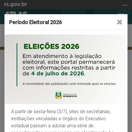
Ir
para
Abrir
Alter
o
Período Eleitoral 2026
a
a
conteúdo
busca
nave
Ir
Indicadores sociais
para
o
menu
Início
Facebook
X
Wh
VOLTAR
IMPRIMIR
Ir
do
para
conteúdo
Educação
a
busca
Alfabetização
Educação Infantil
A partir de sexta-feira (3/7), sites de secretarias,
Ensino Fundamental - matrículas e estabelecimentos
instituições vinculadas e órgãos do Executivo
estadual passam a adotar uma série de
Ensino Fundamental - indicadores