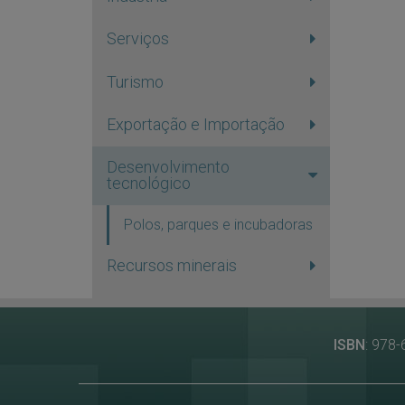
Serviços
Turismo
Exportação e Importação
Desenvolvimento
tecnológico
Polos, parques e incubadoras
Recursos minerais
ISBN
: 978