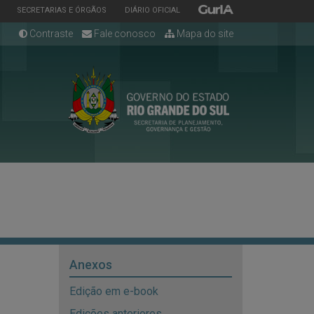
ESTADO
ESTADO
ESTADO
SECRETARIAS E ÓRGÃOS
DIÁRIO OFICIAL
Contraste
Fale conosco
Mapa do site
Anexos
Edição em e-book
Edições anteriores