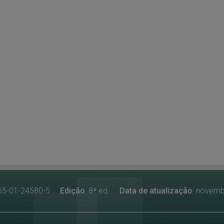
-65-01-24580-5
Edição
: 8ª ed.
Data de atualização
: novem