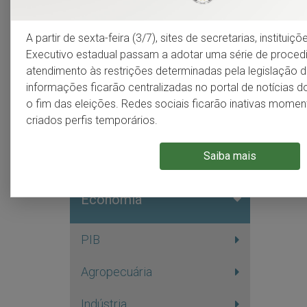
Infraestrutura
A partir de sexta-feira (3/7), sites de secretarias, institui
Polos,
Meio ambiente
Executivo estadual passam a adotar uma série de proce
Os sis
atendimento às restrições determinadas pela legislação do
Tecnol
informações ficarão centralizadas no portal de notícias 
conheci
Demografia
o fim das eleições. Redes sociais ficarão inativas mom
de ensi
criados perfis temporários.
Indicadores sociais
Saiba mais
Economia
PIB
Agropecuária
Indústria